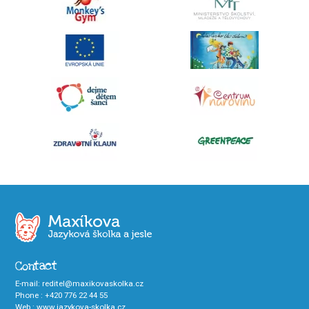
Contact
E-mail
:
reditel@maxikovaskolka.cz
Phone
:
+420 776 22 44 55
Web
:
www.jazykova-skolka.cz