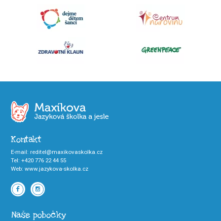
Kontakt
E-mail
:
reditel@maxikovaskolka.cz
Tel
:
+420 776 22 44 55
Web
:
www.jazykova-skolka.cz
Naše pobočky