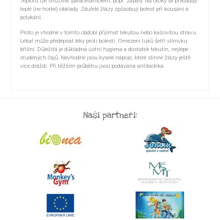
Teplotu lze snižovat paracetamolem, popř. zábaly. Na otoky se přikládají
teplé (ne horké) obklady. Zduřelé žlázy způsobují bolest při kousání a
polykání.
Proto je vhodné v tomto období přijímat tekutou nebo kašovitou stravu.
Lékař může předepsat léky proti bolesti. Omezení tuků šetří slinivku
břišní. Důležitá je důkladná ústní hygiena a dostatek tekutin, nejlépe
studených čajů. Nevhodné jsou kyselé nápoje, které slinné žlázy ještě
více dráždí. Při těžším průběhu jsou podávána antibiotika.
Naši partneři: