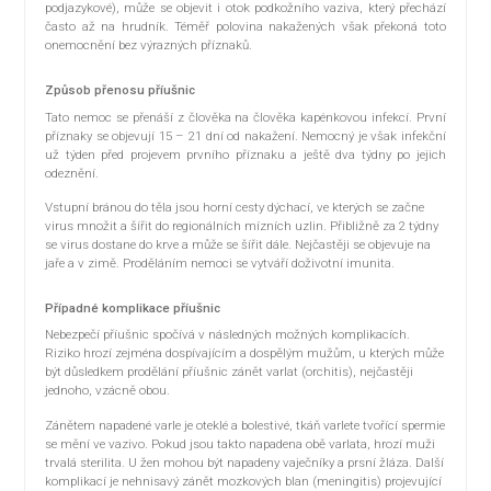
podjazykové), může se objevit i otok podkožního vaziva, který přechází
často až na hrudník. Téměř polovina nakažených však překoná toto
onemocnění bez výrazných příznaků.
Způsob přenosu příušnic
Tato nemoc se přenáší z člověka na člověka kapénkovou infekcí. První
příznaky se objevují 15 – 21 dní od nakažení. Nemocný je však infekční
už týden před projevem prvního příznaku a ještě dva týdny po jejich
odeznění.
Vstupní bránou do těla jsou horní cesty dýchací, ve kterých se začne
virus množit a šířit do regionálních mízních uzlin. Přibližně za 2 týdny
se virus dostane do krve a může se šířit dále. Nejčastěji se objevuje na
jaře a v zimě. Proděláním nemoci se vytváří doživotní imunita.
Případné komplikace příušnic
Nebezpečí příušnic spočívá v následných možných komplikacích.
Riziko hrozí zejména dospívajícím a dospělým mužům, u kterých může
být důsledkem prodělání příušnic zánět varlat (orchitis), nejčastěji
jednoho, vzácně obou.
Zánětem napadené varle je oteklé a bolestivé, tkáň varlete tvořící spermie
se mění ve vazivo. Pokud jsou takto napadena obě varlata, hrozí muži
trvalá sterilita. U žen mohou být napadeny vaječníky a prsní žláza. Další
komplikací je nehnisavý zánět mozkových blan (meningitis) projevující