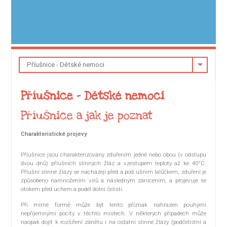
Příušnice - Dětské nemoci
Příušnice a jak je poznat
Charakteristické projevy
Příušnice jsou charakterizovány zduřením jedné nebo obou (v odstupu
dvou dnů) příušních slinných žláz a vzestupem teploty až ke 40°C.
Příušní slinné žlázy se nacházejí před a pod ušním lalůčkem, zduření je
způsobeno namnožením virů a následným zanícením, a projevuje se
otokem před uchem a podél dolní čelisti.
Při mírné formě může být tento příznak nahrazen pouhými
nepříjemnými pocity v těchto místech. V některých případech může
naopak dojít k rozšíření zánětu i na ostatní slinné žlázy (podčelistní a