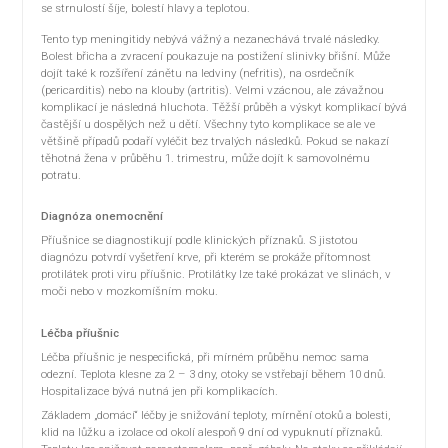
se strnulostí šíje, bolestí hlavy a teplotou.
Tento typ meningitidy nebývá vážný a nezanechává trvalé následky.
Bolest břicha a zvracení poukazuje na postižení slinivky břišní. Může
dojít také k rozšíření zánětu na ledviny (nefritis), na osrdečník
(pericarditis) nebo na klouby (artritis). Velmi vzácnou, ale závažnou
komplikací je následná hluchota. Těžší průběh a výskyt komplikací bývá
častější u dospělých než u dětí. Všechny tyto komplikace se ale ve
většině případů podaří vyléčit bez trvalých následků. Pokud se nakazí
těhotná žena v průběhu 1. trimestru, může dojít k samovolnému
potratu.
Diagnóza onemocnění
Příušnice se diagnostikují podle klinických příznaků. S jistotou
diagnózu potvrdí vyšetření krve, při kterém se prokáže přítomnost
protilátek proti viru příušnic. Protilátky lze také prokázat ve slinách, v
moči nebo v mozkomíšním moku.
Léčba příušnic
Léčba příušnic je nespecifická, při mírném průběhu nemoc sama
odezní. Teplota klesne za 2 – 3 dny, otoky se vstřebají během 10 dnů.
Hospitalizace bývá nutná jen při komplikacích.
Základem „domácí“ léčby je snižování teploty, mírnění otoků a bolesti,
klid na lůžku a izolace od okolí alespoň 9 dní od vypuknutí příznaků.