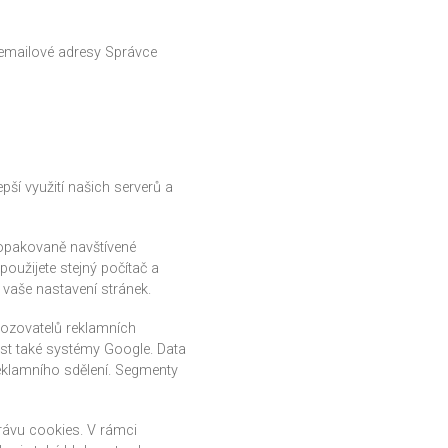
 emailové adresy Správce
pší využití našich serverů a
 opakovaně navštívené
použijete stejný počítač a
 vaše nastavení stránek.
vozovatelů reklamních
st také systémy Google. Data
eklamního sdělení. Segmenty
právu cookies. V rámci