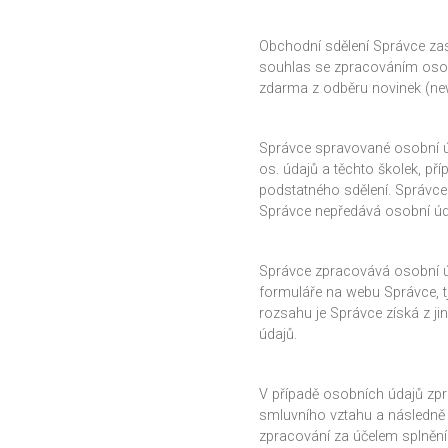
Obchodní sdělení Správce zasíl
souhlas se zpracováním osob
zdarma z odběru novinek (news
Správce spravované osobní ú
os. údajů a těchto školek, př
podstatného sdělení. Správce
Správce nepředává osobní úd
Správce zpracovává osobní ú
formuláře na webu Správce, t
rozsahu je Správce získá z ji
údajů.
V případě osobních údajů zp
smluvního vztahu a následně p
zpracování za účelem splnění