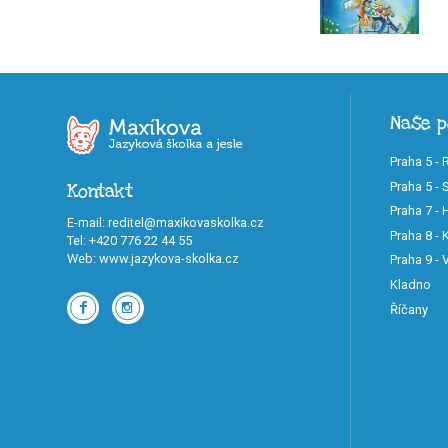
Naše 
Praha 5 - 
Praha 5 - 
Kontakt
Praha 7 -
E-mail
:
reditel@maxikovaskolka.cz
Praha 8 - K
Tel
:
+420 776 22 44 55
Web
:
www.jazykova-skolka.cz
Praha 9 -
Kladno
Říčany