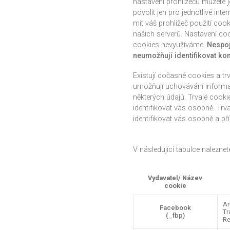
nastavení prohlížečů můžete je
povolit jen pro jednotlivé in
mít váš prohlížeč použití co
našich serverů. Nastavení coo
cookies nevyužíváme.
Nespoju
neumožňují identifikovat ko
Existují dočasné cookies a t
umožňují uchovávání informa
některých údajů. Trvalé cookie
identifikovat vás osobně. Tr
identifikovat vás osobně a př
V následující tabulce nalezn
Vydavatel/ Název
cookie
An
Facebook
Tr
(_fbp)
Re