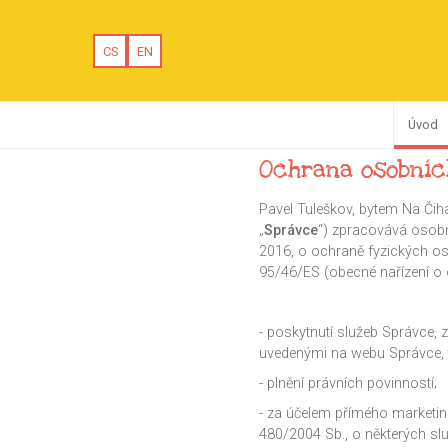
CS
EN
Úvod
Ochrana osobníc
Pavel Tuleškov, bytem Na Čih
„
Správce
“) zpracovává osobn
2016, o ochraně fyzických o
95/46/ES (obecné nařízení o o
- poskytnutí služeb Správce,
uvedenými na webu Správce, 
- plnění právních povinností;
- za účelem přímého marketing
480/2004 Sb., o některých sl