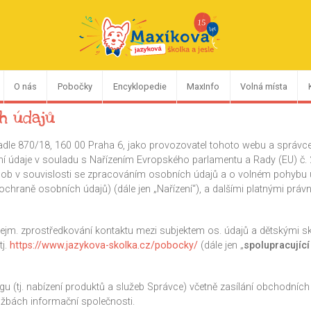
O nás
Pobočky
Encyklopedie
MaxInfo
Volná místa
h údajů
adle 870/18, 160 00 Praha 6, jako provozovatel tohoto webu a správce
í údaje v souladu s Nařízením Evropského parlamentu a Rady (EU) č.
sob v souvislosti se zpracováním osobních údajů a o volném pohybu 
chraně osobních údajů) (dále jen „Nařízení“), a dalšími platnými právn
 zejm. zprostředkování kontaktu mezi subjektem os. údajů a dětskými 
tj.
https://www.jazykova-skolka.cz/pobocky/
(dále jen „
spolupracující
u (tj. nabízení produktů a služeb Správce) včetně zasílání obchodních
užbách informační společnosti.