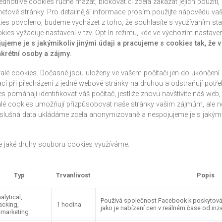
dnotlivé cookies ručně mazat, blokovat či zcela zakázat jejich použití, 
ternetové stránky. Pro detailnější informace prosím použijte nápovědu v
okies povoleno, budeme vycházet z toho, že souhlasíte s využíváním st
kies vyžaduje nastavení v tzv. Opt-In režimu, kde ve výchozím nastave
jeme je s jakýmikoliv jinými údaji a pracujeme s cookies tak, že v
nkrétní osoby a zájmy.
rvalé cookies. Dočasné jsou uloženy ve vašem počítači jen do ukončení
cí při přecházení z jedné webové stránky na druhou a odstraňují pot
s pomáhají identifikovat váš počítač, jestliže znovu navštívíte náš web,
valé cookies umožňují přizpůsobovat naše stránky vašim zájmům, ale 
íslušná data ukládáme zcela anonymizovaně a nespojujeme je s jakýmik
ete jaké druhy souboru cookies využíváme.
Typ
Trvanlivost
Popis
alytical,
Používá společnost Facebook k poskytován
acking,
1 hodina
jako je nabízení cen v reálném čase od inze
marketing