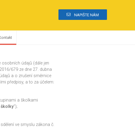
NAPIŠTE NÁM
Kontakt
 osobních údajů (dále jen
 2016/679 ze dne 27. dubna
údajů a o zrušení směrnice
ími předpisy, a to za účelem:
skupinami a školkami
 školky
“);
 sdělení ve smyslu zákona č.