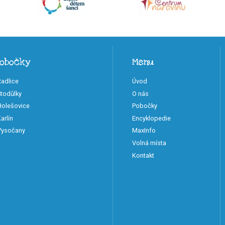
pobočky
Menu
Radlice
Úvod
Stodůlky
O nás
 Holešovice
Pobočky
arlín
Encyklopedie
 Vysočany
MaxInfo
Volná místa
Kontakt