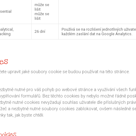
může se
lišit
sential
může se
lišit
alytical,
Používá se na rozlišení jednotlivých uživat
26 dní
acking
každém zaslání dat na Google Analytics.
ies
te upravit jaké soubory cookie se budou používat na této stránce.
zbytně nutné pro váš pohyb po webové stránce a využívání všech funkc
 vyplňování formulářů. Bez těchto cookies by nebylo možné řádně po
ezbytně nutné cookies nevyžadují souhlas uživatele dle příslušných práv
ížeč a nezbytně nutné soubory cookies zablokovat, ovšem následně se
y tak, jak byste chtěli.
ookies