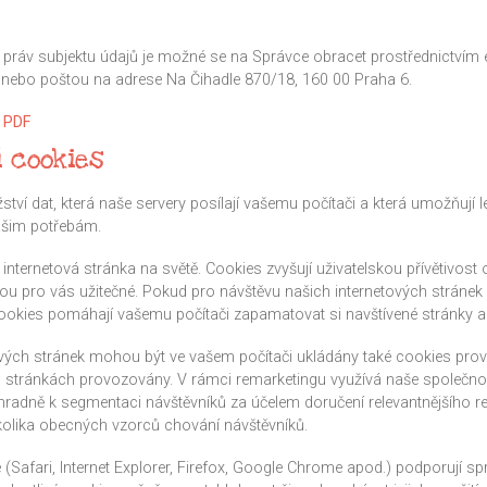
 práv subjektu údajů je možné se na Správce obracet prostřednictvím
 nebo poštou na adrese Na Čihadle 870/18, 160 00 Praha 6.
v PDF
í cookies
ví dat, která naše servery posílají vašemu počítači a která umožňují le
ašim potřebám.
nternetová stránka na světě. Cookies zvyšují uživatelskou přívětivost
jsou pro vás užitečné. Pokud pro návštěvu našich internetových stránek 
 cookies pomáhají vašemu počítači zapamatovat si navštívené stránky a
vých stránek mohou být ve vašem počítači ukládány také cookies pro
h stránkách provozovány. V rámci remarketingu využívá naše společno
radně k segmentaci návštěvníků za účelem doručení relevantnějšího r
kolika obecných vzorců chování návštěvníků.
(Safari, Internet Explorer, Firefox, Google Chrome apod.) podporují s