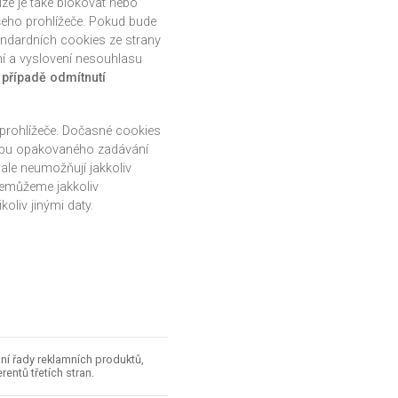
lze je také blokovat nebo
ašeho prohlížeče. Pokud bude
andardních cookies ze strany
ní a vyslovení nesouhlasu
 případě odmítnutí
 prohlížeče. Dočasné cookies
řebu opakovaného zadávání
 ale neumožňují jakkoliv
nemůžeme jakkoliv
oliv jinými daty.
í řady reklamních produktů,
rentů třetích stran.