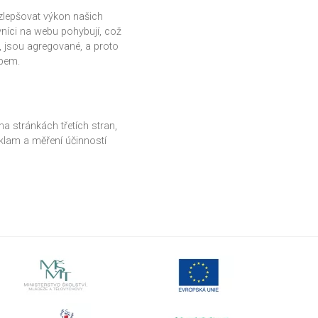
zlepšovat výkon našich
ěvníci na webu pohybují, což
 jsou agregované, a proto
obem.
a stránkách třetích stran,
eklam a měření účinností