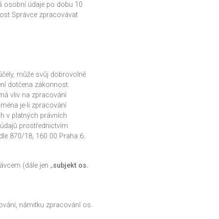
á osobní údaje po dobu 10
nost Správce zpracovávat
účely, může svůj dobrovolně
ení dotčena zákonnost
má vliv na zpracování
jména je-li zpracování
h v platných právních
údajů prostřednictvím
le 870/18, 160 00 Praha 6.
rávcem (dále jen „
subjekt os.
ování, námitku zpracování os.