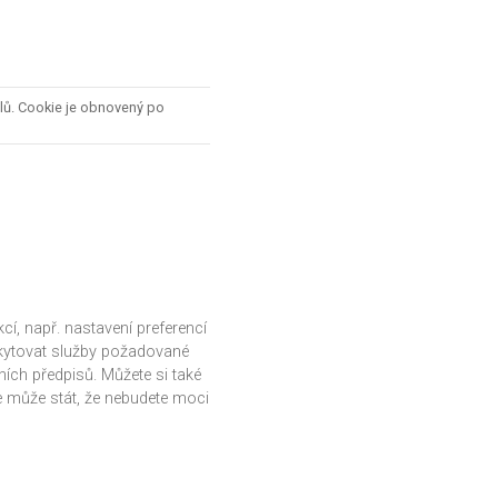
elů. Cookie je obnovený po
í, např. nastavení preferencí
skytovat služby požadované
ních předpisů. Můžete si také
 může stát, že nebudete moci