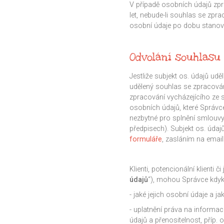
V případě osobních údajů zp
let, nebude-li souhlas se zp
osobní údaje po dobu stanove
Odvolání souhlasu
Jestliže subjekt os. údajů u
udělený souhlas se zpracová
zpracování vycházejícího ze 
osobních údajů, které Správce
nezbytné pro splnění smlouvy
předpisech). Subjekt os. úda
formuláře
, zasláním na emai
Klienti, potencionální klienti
údajů
“), mohou Správce kdyko
- jaké jejich osobní údaje a
- uplatnění práva na informa
údajů a přenositelnost, příp.