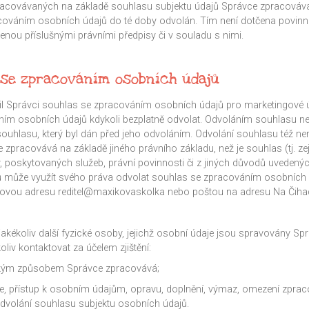
racovávaných na základě souhlasu subjektu údajů Správce zpracováv
racováním osobních údajů do té doby odvolán. Tím není dotčena povin
nou příslušnými právními předpisy či v souladu s nimi.
 se zpracováním osobních údajů
dělil Správci souhlas se zpracováním osobních údajů pro marketingové 
ním osobních údajů kdykoli bezplatně odvolat. Odvoláním souhlasu n
souhlasu, který byl dán před jeho odvoláním. Odvolání souhlasu též ne
 zpracovává na základě jiného právního základu, než je souhlas (tj. ze
, poskytovaných služeb, právní povinnosti či z jiných důvodů uvedenýc
jů může využít svého práva odvolat souhlas se zpracováním osobních 
lovou adresu reditel@maxikovaskolka nebo poštou na adresu Na Čihad
 či jakékoliv další fyzické osoby, jejichž osobní údaje jsou spravovány Sp
liv kontaktovat za účelem zjištění:
 jakým způsobem Správce zpracovává;
ce, přístup k osobním údajům, opravu, doplnění, výmaz, omezení zprac
 odvolání souhlasu subjektu osobních údajů.