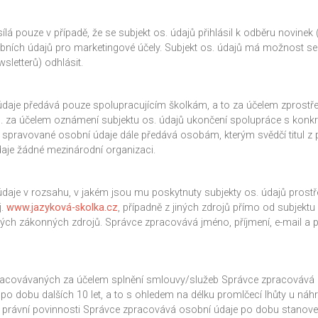
á pouze v případě, že se subjekt os. údajů přihlásil k odběru novinek (
ních údajů pro marketingové účely. Subjekt os. údajů má možnost 
letterů) odhlásit.
daje předává pouze spolupracujícím školkám, a to za účelem zprostře
íp. za účelem oznámení subjektu os. údajů ukončení spolupráce s konkré
 spravované osobní údaje dále předává osobám, kterým svědčí titul z 
aje žádné mezinárodní organizaci.
daje v rozsahu, v jakém jsou mu poskytnuty subjekty os. údajů prost
j.
www.jazyková-skolka.cz
, případně z jiných zdrojů přímo od subjekt
ných zákonných zdrojů. Správce zpracovává jméno, příjmení, e-mail a p
racovávaných za účelem splnění smlouvy/služeb Správce zpracovává 
o dobu dalších 10 let, a to s ohledem na délku promlčecí lhůty u náhr
 právní povinnosti Správce zpracovává osobní údaje po dobu stanove