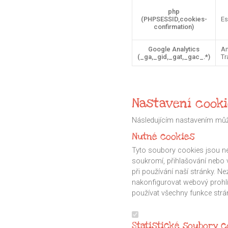
php
(PHPSESSID,cookies-
Es
confirmation)
Google Analytics
An
(_ga,_gid,_gat,_gac_.*)
Tr
Nastavení cook
Následujícím nastavením může
Nutné cookies
Tyto soubory cookies jsou ne
soukromí, přihlašování nebo
při používání naší stránky. N
nakonfigurovat webový prohl
používat všechny funkce stránk
Statistické soubory c