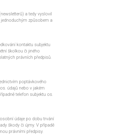
newsletterů) a tedy vyslovil
se jednoduchým způsobem a
dkování kontaktu subjektu
tní školkou či jiného
platných právních předpisů.
řednictvím poptávkového
u os. údajů nebo v jakém
řípadně telefon subjektu os.
osobní údaje po dobu trvání
ady škody či újmy. V případě
nou právními předpisy.