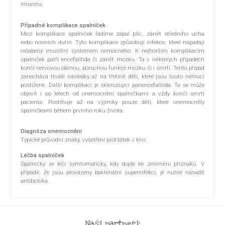
imunitu.
Případné komplikace spalniček
Mezi komplikace spalniček řadíme zápal plic, zánět středního ucha
nebo nosních dutin. Tyto komplikace způsobují infekce, které napadají
oslabený imunitní systémem nemocného. K nejhorším komplikacím
spalniček patří encefalitida či zánět mozku. Ta v některých případech
končí nervovou obrnou, poruchou funkce mozku či i smrtí. Tento případ
zanechává trvalé následky až na třetině dětí, které jsou touto nemocí
postižené. Další komplikací je sklerozující panencefalitida. Ta se může
objevit i po letech od onemocnění spalničkami a vždy končí smrtí
pacienta. Postihuje až na výjimky pouze děti, které onemocněly
spalničkami během prvního roku života.
Diagnóza onemocnění
Typické průvodní znaky, vyšetření protilátek v krvi.
Léčba spalniček
Spalničky se léčí symtomaticky, kdy dojde ke zmírnění příznaků. V
případě, že jsou provázeny bakteriální superinfekcí, je nutné nasadit
antibiotika.
Naši partneři: