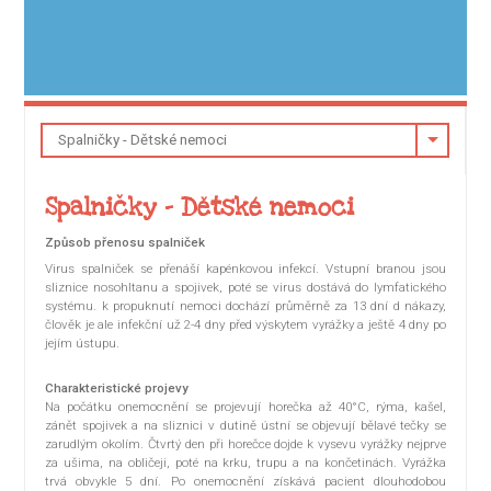
Spalničky - Dětské nemoci
Způsob přenosu spalniček
Virus spalniček se přenáší kapénkovou infekcí. Vstupní branou jsou
sliznice nosohltanu a spojivek, poté se virus dostává do lymfatického
systému. k propuknutí nemoci dochází průměrně za 13 dní d nákazy,
člověk je ale infekční už 2-4 dny před výskytem vyrážky a ještě 4 dny po
jejím ústupu.
Charakteristické projevy
Na počátku onemocnění se projevují horečka až 40°C, rýma, kašel,
zánět spojivek a na sliznici v dutině ústní se objevují bělavé tečky se
zarudlým okolím. Čtvrtý den při horečce dojde k vysevu vyrážky nejprve
za ušima, na obličeji, poté na krku, trupu a na končetinách. Vyrážka
trvá obvykle 5 dní. Po onemocnění získává pacient dlouhodobou