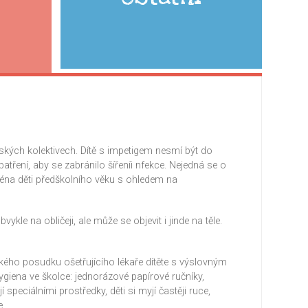
tských kolektivech. Dítě s impetigem nesmí být do
tření, aby se zabránilo šířeníi nfekce. Nejedná se o
na děti předškolního věku s ohledem na
ykle na obličeji, ale může se objevit i jinde na těle.
ského posudku ošetřujícího lékaře dítěte s výslovným
hygiena ve školce: jednorázové papírové ručníky,
speciálními prostředky, děti si myjí častěji ruce,
e.