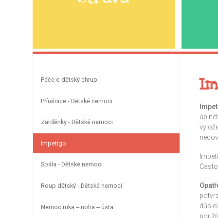
Im
Péče o dětský chrup
Příušnice - Dětské nemoci
Impet
úplné
Zarděnky - Dětské nemoci
vylož
nedov
Impetigo
Impeti
Spála - Dětské nemoci
Často
Opatř
Roup dětský - Dětské nemoci
potvrz
důsled
Nemoc ruka ‒ noha ‒ ústa
použí