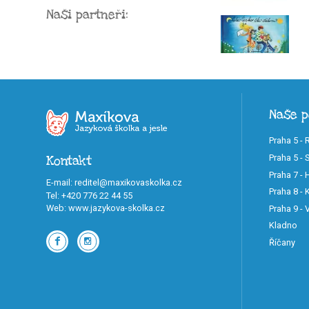
Naši partneři:
Naše 
Praha 5 - 
Praha 5 - 
Kontakt
Praha 7 -
E-mail
:
reditel@maxikovaskolka.cz
Praha 8 - K
Tel
:
+420 776 22 44 55
Web
:
www.jazykova-skolka.cz
Praha 9 -
Kladno
Říčany