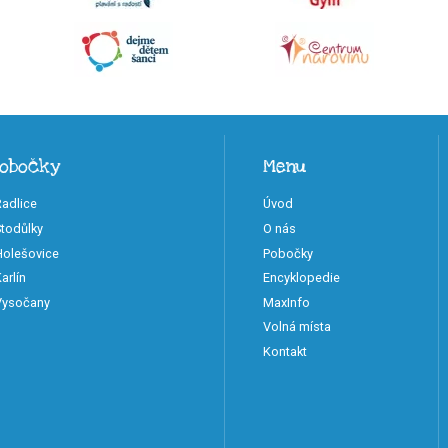
pobočky
Menu
Radlice
Úvod
Stodůlky
O nás
 Holešovice
Pobočky
arlín
Encyklopedie
 Vysočany
MaxInfo
Volná místa
Kontakt