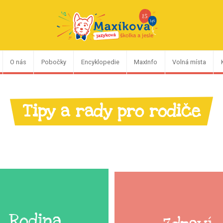
O nás
Pobočky
Encyklopedie
MaxInfo
Volná místa
Tipy a rady pro rodiče
Rodina