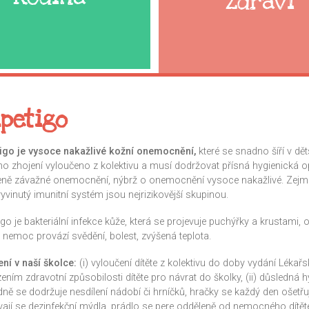
Zdraví
petigo
igo je vysoce nakažlivé kožní onemocnění,
které se snadno šíří v dě
ho zhojení vyloučeno z kolektivu a musí dodržovat přísná hygienická opa
eně závažné onemocnění, nýbrž o onemocnění vysoce nakažlivé. Zejmé
yvinutý imunitní systém jsou nejrizikovější skupinou.
go je bakteriální infekce kůže, která se projevuje puchýřky a krustami, obv
 nemoc provází svědění, bolest, zvýšená teplota.
ení v naší školce:
(i) vyloučení dítěte z kolektivu do doby vydání Lékař
ením zdravotní způsobilosti dítěte pro návrat do školky, (ii) důsledná 
ně se dodržuje nesdílení nádobí či hrníčků, hračky se každý den ošetřují 
vají se dezinfekční mýdla, prádlo se pere odděleně od nemocného dítět