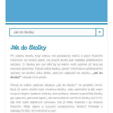
Jak do školky
Při výběru školky hrají velkou roli požadavky rodičů a jejich finanční
možnosti na straně jedné, na straně druhé pak nabídka předškolních
zařízení. O školku pro své dítě by se rodiče měli zajímat již brzy po
narození potomka. Pokud rodiče budou „sbírat“ informace o předškolním
zařízení od raného věku dítěte, poté jim odpověď na otázku:
„Jak do
školky?“
nebude činit potíže.
Pokud se rodiče zabývají otázkou „Jak do školky?“ na poslední chvíli,
bývá již velmi složité najít vhodnou školku. Jako optimální je dát nejen
na první dojem (webové stránky, komunikace, zázemí a prostředí školky,
její vybavení, personál apod.), ale samozřejmě navštívit školky dvě či tři,
aby měl rodič objektivní srovnání. Vše je třeba hodnotit i po stránce
finanční. Máte zájem o luxusní cizojazyčnou školku? Počítejte s
náklady 20.000,- Kč/měsíčně a více.