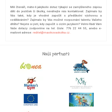
Milí čtenáři, máte-li jakýkoliv dotaz týkající se zamýšleného zápisu
děti do jesliček či školky, neváhejte nás kontaktovat. Zajímalo by
Vás také, kdy je vhodné započít s předškolní výchovou a
vzděláváním? Zajímalo by Vás možné rozpoznání talentu Vašeho
dítěte? Nejste si jistí, kdy započít s cizím jazykem? Velmi Rádi Vám
Vaše dotazy zodpovíme na tel. čísle: 776 22 44 55, anebo e-
mailové adrese:
reditel@maxikovaskolka.cz .
Naši partneři: