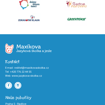
Kontakt
E-mail
:
reditel@maxikovaskolka.cz
Tel
:
+420 776 22 44 55
Web
:
www.jazykova-skolka.cz
Naše pobočky
Praha 5 - Radlice