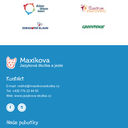
Kontakt
E-mail
:
reditel@maxikovaskolka.cz
Tel
:
+420 776 22 44 55
Web
:
www.jazykova-skolka.cz
Naše pobočky