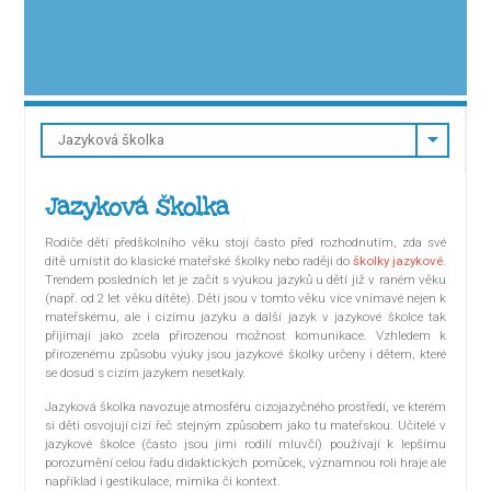
Jazyková školka
Rodiče dětí předškolního věku stojí často před rozhodnutím, zda své
dítě umístit do klasické mateřské školky nebo raději do
školky jazykové
.
Trendem posledních let je začít s výukou jazyků u dětí již v raném věku
(např. od 2 let věku dítěte). Děti jsou v tomto věku více vnímavé nejen k
mateřskému, ale i cizímu jazyku a další jazyk v jazykové školce tak
přijímají jako zcela přirozenou možnost komunikace. Vzhledem k
přirozenému způsobu výuky jsou jazykové školky určeny i dětem, které
se dosud s cizím jazykem nesetkaly.
Jazyková školka navozuje atmosféru cizojazyčného prostředí, ve kterém
si děti osvojují cizí řeč stejným způsobem jako tu mateřskou. Učitelé v
jazykové školce (často jsou jimi rodilí mluvčí) používají k lepšímu
porozumění celou řadu didaktických pomůcek, významnou roli hraje ale
například i gestikulace, mimika či kontext.