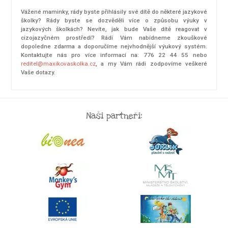
Vážené maminky, rády byste přihlásily své dítě do některé jazykové
školky? Rády byste se dozvěděli více o způsobu výuky v
jazykových školkách? Nevíte, jak bude Vaše dítě reagovat v
cizojazyčném prostředí? Rádi Vám nabídneme zkouškové
dopoledne zdarma a doporučíme nejvhodnější výukový systém.
Kontaktujte nás pro více informací na: 776 22 44 55 nebo
reditel@maxikovaskolka.cz
, a my Vám rádi zodpovíme veškeré
Vaše dotazy.
Naši partneři: