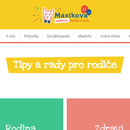
O nás
Pobočky
Encyklopedie
MaxInfo
Volná místa
Tipy a rady pro rodiče
Rodina
Zdraví