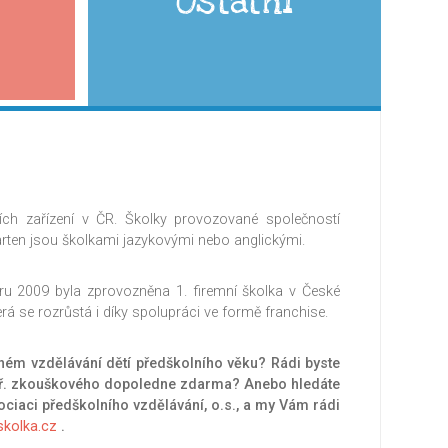
Ostatní
lních zařízení v ČR. Školky provozované společností
Garten jsou školkami jazykovými nebo anglickými.
oru 2009 byla zprovozněna 1. firemní školka v České
terá se rozrůstá i díky spolupráci ve formě franchise.
ném vzdělávání dětí předškolního věku? Rádi byste
např. zkouškového dopoledne zdarma? Anebo hledáte
ciaci předškolního vzdělávání, o.s., a my Vám rádi
skolka.cz
.