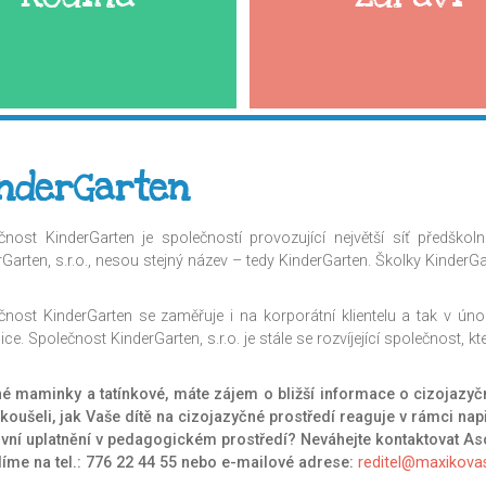
nderGarten
čnost KinderGarten je společností provozující největší síť předško
rGarten, s.r.o., nesou stejný název – tedy KinderGarten. Školky Kinder
čnost KinderGarten se zaměřuje i na korporátní klientelu a tak v ún
ice. Společnost KinderGarten, s.r.o. je stále se rozvíjející společnost, k
é maminky a tatínkové, máte zájem o bližší informace o cizojazyč
zkoušeli, jak Vaše dítě na cizojazyčné prostředí reaguje v rámci 
vní uplatnění v pedagogickém prostředí? Neváhejte kontaktovat Aso
íme na tel.: 776 22 44 55 nebo e-mailové adrese:
reditel@maxikova