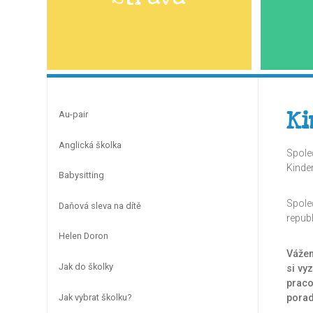
Ki
Au-pair
Anglická školka
Spole
Kinde
Babysitting
Spole
Daňová sleva na dítě
republ
Helen Doron
Vážen
Jak do školky
si vy
praco
Jak vybrat školku?
porad