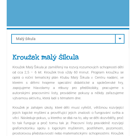
Kroužek malý šikula
Kroužek Malý Šikula je zaměřený na rozvoj rozumových schopností dětí
od cca 2,5 – 6 let. Kroužek trvá vždy 60 minut. Program kroužku se
opírá o roční tematický plán Klubu Malý Šikula v Centru nadání, ve
kterém s dětmi hrajeme speciální didaktické a společenské hry,
zapojujeme hlavolamy a rébusy pro předškoláky, pracujeme s
autorskými pracovními listy, provádíme pokusy a někdy zařazujeme
výtvarnou aktivitu, která ladí s tématem dne.
Kroužek je zahájen úkoly, které děti musí vyřešit, většinou rozvíjející
jejich logické myšlení a prověřující jejich znalosti o fungování světa a
věcí. Následuje pokus, u kterého se dbá na to, aby se děti dozvěděly, proč
to tak funguje a proč tomu tak je. Pracovní listy pravidelně rozvíjejí
grafomotoriku spolu s logickým myšlením, postřehem, pozorností,
prostorovou představivostí nebo matematickými schopnostmi. Kroužek