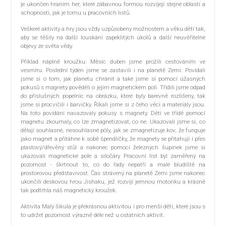
je ukončen hraním her, které zábavnou formou rozvíjejí stejné oblasti a
schopnosti, jak je tomu u pracovních listů.
Veškeré aktivity a hry jsou vždy uzpůsobeny možnostem a věku dětí tak,
aby se těšily na další louskání zapeklitých úkolů a další neuvěřitelné
objevy ze světa vědy.
Příklad náplně kroužku: Měsíc duben jsme prožili cestováním ve
vesmíru. Poslední týden jsme se zastavili i na planetě Zemi. Povídali
jsme si o tom, jak planetu chránit a také jsme si pomocí úžasných
pokusů s magnety pověděli o jejím magnetickém poli. Třídili jsme odpad
do příslušných popelnic na obrázku, které byly barevně rozlišeny, tak
jsme si procvičili i barvičky. Říkali jsme si z čeho věci a materiály jsou.
Na toto povídání navazovaly pokusy s magnety. Děti ve třídě pomocí
magnetu zkoumaly, co lze zmagnetizovat, co ne. Ukazovali jsme si, co
dělají souhlasné, nesouhlasné póly, jak se zmagnetizuje kov, že funguje
jako magnet a přitáhne k sobě špendlíčky, že magnety se přitahují i přes
plastový/dřevěný stůl a nakonec pomocí železných šupinek jsme si
ukazovali magnetické pole a siločáry. Pracovní list byl zaměřený na
pozornost - škrtnout to, co do řady nepatří a malé bludiště na
prostorovou představivost. Čas strávený na planetě Zemi jsme nakonec
ukončili deskovou hrou Jishaku, jež rozvíjí jemnou motoriku a krásně
tak podtrhla náš magnetický kroužek.
Aktivita Malý šikula je překrásnou aktivitou i pro menší děti, které jsou s
to udržet pozornost výrazně déle než u ostatních aktivit.