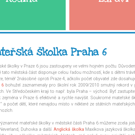
teřská školka Praha 6
ské školky v Praze 6 jsou zastoupeny ve velmi hojném počtu. Důvodem 
ě tato městská část disponuje celou řadou možností, kde s dětmi trávit
ze, téměř 2násobné oproti Praze 4, ačkoliv počet obyvatel zde dosahu
 6
bohužel zaznamenaly pro školní rok 2009/2010 smutný rekord v p
ch. Ve Středočeském kraji to např. byla Praha – východ. Byť zastupit
k zejména v Praze 6 efektivně a rychle navýšit. Soukromé mateřské šk
u“ a počet dětí, které nenajdou místo v některé ze státních mateřských
hozích.
významné mateřské školky v městské části Praha 6 můžeme zcela jistě 
, Neverland, Duhovka a další.
Anglická školka
Maxíkova jazyková školka