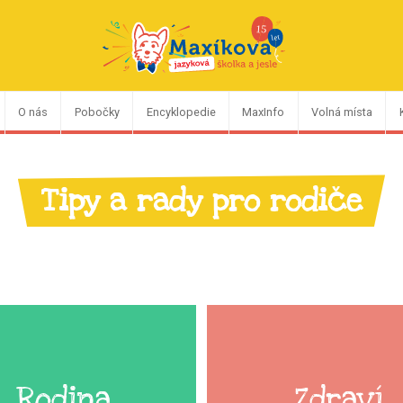
O nás
Pobočky
Encyklopedie
MaxInfo
Volná místa
Tipy a rady pro rodiče
Rodina
Zdraví