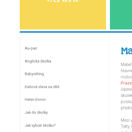
Ma
Au-pair
Anglická školka
Mateř
hlavn
Babysitting
rozlo
Praze
Daňová sleva na dítě
částe
škole
Helen Doron
posil
předc
Jak do školky
Mezi 
Jak vybrat školku?
Tetty