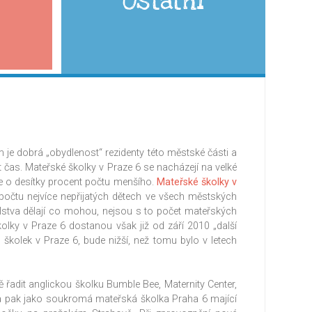
Ostatní
je dobrá „obydlenost“ rezidenty této městské části a
 čas. Mateřské školky v Praze 6 se nacházejí na velké
je o desítky procent počtu menšího.
Mateřské školky v
očtu nejvíce nepřijatých dětech ve všech městských
elstva dělají co mohou, nejsou s to počet mateřských
olky v Praze 6 dostanou však již od září 2010 „další
 školek v Praze 6, bude nižší, než tomu bylo v letech
řadit anglickou školku Bumble Bee, Maternity Center,
 pak jako soukromá mateřská školka Praha 6 mající