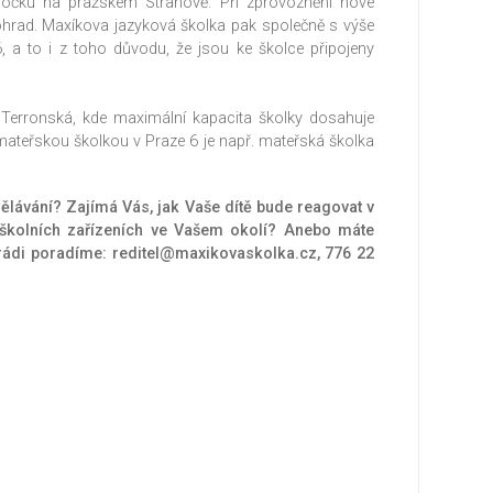
obočku na pražském Strahově. Při zprovoznění nové
ohrad. Maxíkova jazyková školka pak společně s výše
a to i z toho důvodu, že jsou ke školce připojeny
Terronská, kde maximální kapacita školky dosahuje
í mateřskou školkou v Praze 6 je např. mateřská školka
ělávání? Zajímá Vás, jak Vaše dítě bude reagovat v
dškolních zařízeních ve Vašem okolí? Anebo máte
rádi poradíme: reditel@maxikovaskolka.cz, 776 22