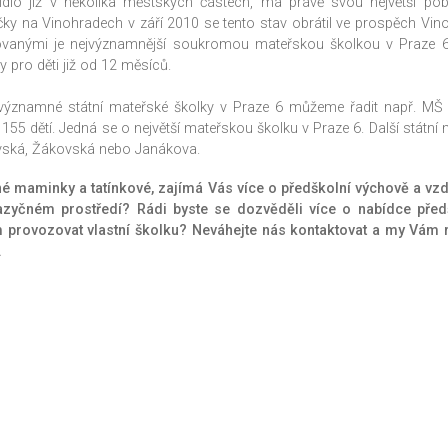
ídlo již v několika městských částech, má právě svou největší p
ky na Vinohradech v září 2010 se tento stav obrátil ve prospěch Vin
vanými je nejvýznamnější soukromou mateřskou školkou v Praze 6, 
ky pro děti již od 12 měsíců.
významné státní mateřské školky v Praze 6 můžeme řadit např. MŠ 
 155 dětí. Jedná se o největší mateřskou školku v Praze 6. Další státn
vská, Žákovská nebo Janákova.
é maminky a tatínkové, zajímá Vás více o předškolní výchově a vzd
azyčném prostředí? Rádi byste se dozvěděli více o nabídce pře
 provozovat vlastní školku? Neváhejte nás kontaktovat a my Vám 
.