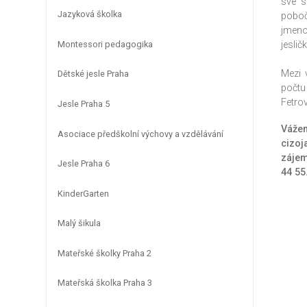
své s
Jazyková školka
poboč
jmeno
Montessori pedagogika
jeslič
Mezi 
Dětské jesle Praha
počtu
Fetro
Jesle Praha 5
Vážen
Asociace předškolní výchovy a vzdělávání
cizoj
zájem
Jesle Praha 6
44 55
KinderGarten
Malý šikula
Mateřské školky Praha 2
Mateřská školka Praha 3