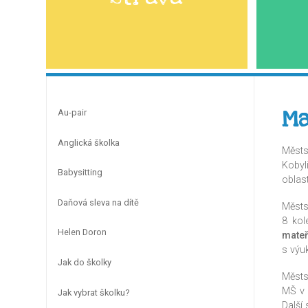
Ma
Au-pair
Anglická školka
Městs
Kobyli
Babysitting
oblas
Daňová sleva na dítě
Městs
8 kol
Helen Doron
mateř
s výuk
Jak do školky
Městs
MŠ v 
Jak vybrat školku?
Další