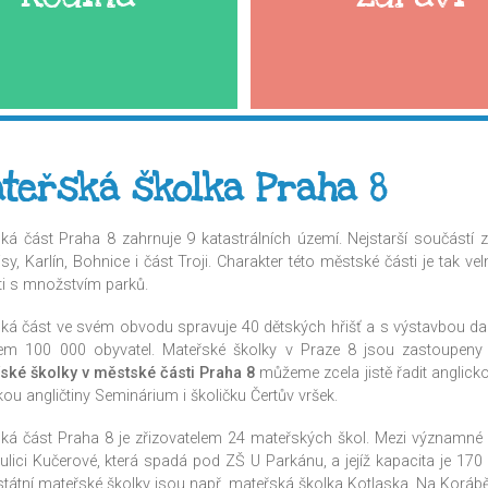
teřská školka Praha 8
ká část Praha 8 zahrnuje 9 katastrálních území. Nejstarší součástí z 
sy, Karlín, Bohnice i část Troji. Charakter této městské části je tak v
ti s množstvím parků.
ká část ve svém obvodu spravuje 40 dětských hřišť a s výstavbou da
em 100 000 obyvatel. Mateřské školky v Praze 8 jsou zastoupen
ské školky v městské části Praha 8
můžeme zcela jistě řadit anglic
ou angličtiny Seminárium i školičku Čertův vršek.
ká část Praha 8 je zřizovatelem 24 mateřských škol. Mezi významné 
ulici Kučerové, která spadá pod ZŠ U Parkánu, a jejíž kapacita je 170 
 státní mateřské školky jsou např. mateřská školka Kotlaska, Na Koráb