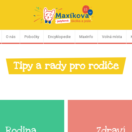
O nás
Pobočky
Encyklopedie
MaxInfo
Volná místa
Tipy a rady pro rodiče
Rodina
Zdraví