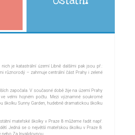
Ostatní
nich je katastrální území Libně dalšími pak jsou př.:
elmi různorodý – zahrnuje centrální část Prahy i zelené
lších započala. V současné době žije na území Prahy
y ve velmi hojném počtu. Mezi významné soukromé
kou školku Sunny Garden, hudebně dramatickou školku
státní mateřské školky v Praze 8 můžeme řadit např.
dětí. Jedná se o největší mateřskou školku v Praze 8.
ě nebo Za Invalidovnou.