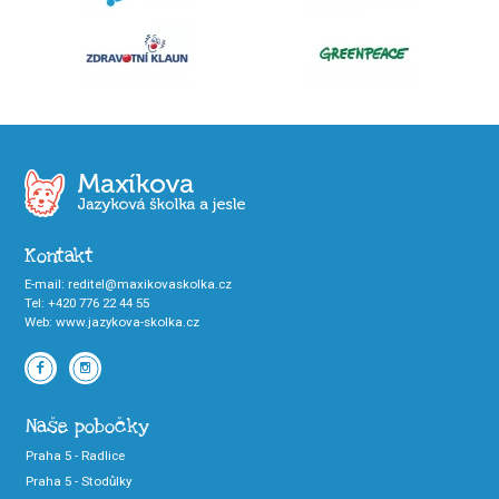
Kontakt
E-mail
:
reditel@maxikovaskolka.cz
Tel
:
+420 776 22 44 55
Web
:
www.jazykova-skolka.cz
Naše pobočky
Praha 5 - Radlice
Praha 5 - Stodůlky