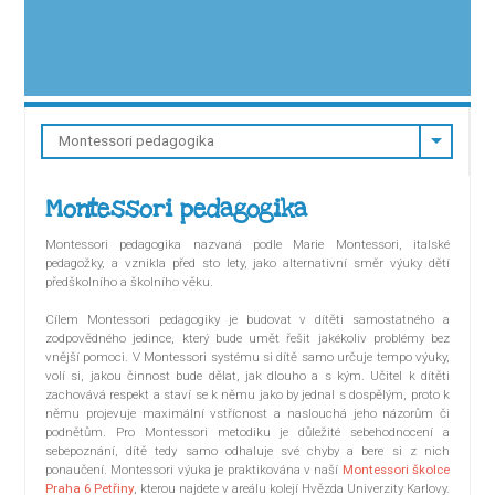
Montessori pedagogika
Montessori pedagogika nazvaná podle Marie Montessori, italské
pedagožky, a vznikla před sto lety, jako alternativní směr výuky dětí
předškolního a školního věku.
Cílem Montessori pedagogiky je budovat v dítěti samostatného a
zodpovědného jedince, který bude umět řešit jakékoliv problémy bez
vnější pomoci. V Montessori systému si dítě samo určuje tempo výuky,
volí si, jakou činnost bude dělat, jak dlouho a s kým. Učitel k dítěti
zachovává respekt a staví se k němu jako by jednal s dospělým, proto k
němu projevuje maximální vstřícnost a naslouchá jeho názorům či
podnětům. Pro Montessori metodiku je důležité sebehodnocení a
sebepoznání, dítě tedy samo odhaluje své chyby a bere si z nich
ponaučení. Montessori výuka je praktikována v naší
Montessori školce
Praha 6 Petřiny
, kterou najdete v areálu kolejí Hvězda Univerzity Karlovy.