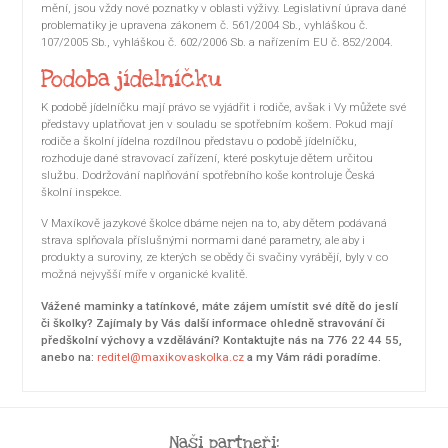
mění, jsou vždy nové poznatky v oblasti výživy. Legislativní úprava dané
problematiky je upravena zákonem č. 561/2004 Sb., vyhláškou č.
107/2005 Sb., vyhláškou č. 602/2006 Sb. a nařízením EU č. 852/2004.
Podoba jídelníčku
K podobě jídelníčku mají právo se vyjádřit i rodiče, avšak i Vy můžete své
představy uplatňovat jen v souladu se spotřebním košem. Pokud mají
rodiče a školní jídelna rozdílnou představu o podobě jídelníčku,
rozhoduje dané stravovací zařízení, které poskytuje dětem určitou
službu. Dodržování naplňování spotřebního koše kontroluje Česká
školní inspekce.
V Maxíkově jazykové školce dbáme nejen na to, aby dětem podávaná
strava splňovala příslušnými normami dané parametry, ale aby i
produkty a suroviny, ze kterých se obědy či svačiny vyrábějí, byly v co
možná nejvyšší míře v organické kvalitě.
Vážené maminky a tatínkové, máte zájem umístit své dítě do jeslí
či školky? Zajímaly by Vás další informace ohledně stravování či
předškolní výchovy a vzdělávání? Kontaktujte nás na 776 22 44 55,
anebo na:
reditel@maxikovaskolka.cz
a my Vám rádi poradíme.
Naši partneři: