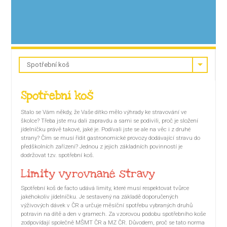
Spotřební koš
Stalo se Vám někdy, že Vaše dítko mělo výhrady ke stravování ve
školce? Třeba jste mu dali zapravdu a sami se podivili, proč je složení
jídelníčku právě takové, jaké je. Podívali jste se ale na věc i z druhé
strany? Čím se musí řídit gastronomické provozy dodávající stravu do
předškolních zařízení? Jednou z jejich základních povinností je
dodržovat tzv. spotřební koš.
Limity vyrovnané stravy
Spotřební koš de facto udává limity, které musí respektovat tvůrce
jakéhokoliv jídelníčku. Je sestavený na základě doporučených
výživových dávek v ČR a určuje měsíční spotřebu vybraných druhů
potravin na dítě a den v gramech. Za vzorovou podobu spotřebního koše
zodpovídají společně MŠMT ČR a MZ ČR. Důvodem, proč se tato norma