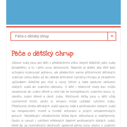
Péče o dětský chrup
Zdravé zuby jsou pro děti v předškolním věku stejně důležité, jako zuby
dospělého, a to i přes svou dočasnost. Nejenže je dobré, aby dítě bylo
schopno rozkousat potravu, ale především sama přítomnost dětských
zubů po celou dobu až do období přirozené výměny chrupu je zásadním
způsobem důležitá pro růst a vývoj čelistí a také správné zařazení
stálých zubů do zubního oblouku. U dětí i relativně malý kaz může
zasahovat do zubní dřeně a vést tak ke komplikacím zubního kazu, tj.
zánětu zubní dřeně a okolí zubu. Možnosti léčby jsou u dětí vždy
významně horší, proto si situace může vyžádat vytržení zubu.
Předčasná ztráta dětských zubů typicky vede k prořezávání stálých zubů
na nesprávném místě a tvorbě stěsnání a jiných ortodontických
poruch. Následující ortodontická léčba bývá zdlouhavá a nepříjemná,
často si vynutí i vytržení některých špatně prořezaných stálých zubů,
které by za normálních okolností správně plnily svou úlohu v zubním