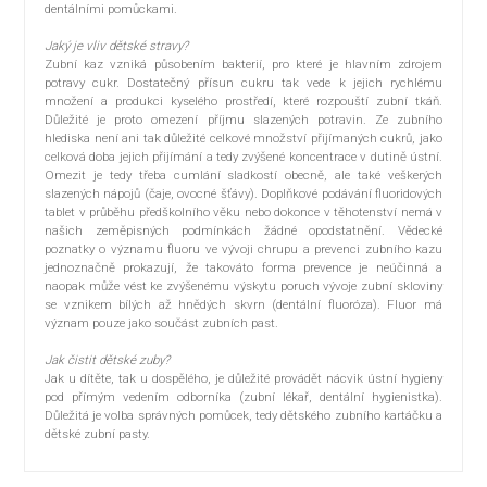
dentálními pomůckami.
Jaký je vliv dětské stravy?
Zubní kaz vzniká působením bakterií, pro které je hlavním zdrojem
potravy cukr. Dostatečný přísun cukru tak vede k jejich rychlému
množení a produkci kyselého prostředí, které rozpouští zubní tkáň.
Důležité je proto omezení příjmu slazených potravin. Ze zubního
hlediska není ani tak důležité celkové množství přijímaných cukrů, jako
celková doba jejich přijímání a tedy zvýšené koncentrace v dutině ústní.
Omezit je tedy třeba cumlání sladkostí obecně, ale také veškerých
slazených nápojů (čaje, ovocné šťávy). Doplňkové podávání fluoridových
tablet v průběhu předškolního věku nebo dokonce v těhotenství nemá v
našich zeměpisných podmínkách žádné opodstatnění. Vědecké
poznatky o významu fluoru ve vývoji chrupu a prevenci zubního kazu
jednoznačně prokazují, že takováto forma prevence je neúčinná a
naopak může vést ke zvýšenému výskytu poruch vývoje zubní skloviny
se vznikem bílých až hnědých skvrn (dentální fluoróza). Fluor má
význam pouze jako součást zubních past.
Jak čistit dětské zuby?
Jak u dítěte, tak u dospělého, je důležité provádět nácvik ústní hygieny
pod přímým vedením odborníka (zubní lékař, dentální hygienistka).
Důležitá je volba správných pomůcek, tedy dětského zubního kartáčku a
dětské zubní pasty.