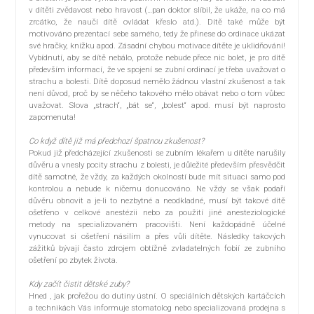
v dítěti zvědavost nebo hravost (…pan doktor slíbil, že ukáže, na co má
zrcátko, že naučí dítě ovládat křeslo atd.). Dítě také může být
motivováno prezentací sebe samého, tedy že přinese do ordinace ukázat
své hračky, knížku apod. Zásadní chybou motivace dítěte je uklidňování!
Vybídnutí, aby se dítě nebálo, protože nebude přece nic bolet, je pro dítě
především informací, že ve spojení se zubní ordinací je třeba uvažovat o
strachu a bolesti. Dítě doposud nemělo žádnou vlastní zkušenost a tak
není důvod, proč by se něčeho takového mělo obávat nebo o tom vůbec
uvažovat. Slova „strach“, „bát se“, „bolest“ apod. musí být naprosto
zapomenuta!
Co když dítě již má předchozí špatnou zkušenost?
Pokud již předcházející zkušenosti se zubním lékařem u dítěte narušily
důvěru a vnesly pocity strachu z bolesti, je důležité především přesvědčit
dítě samotné, že vždy, za každých okolností bude mít situaci samo pod
kontrolou a nebude k ničemu donucováno. Ne vždy se však podaří
důvěru obnovit a je-li to nezbytné a neodkladné, musí být takové dítě
ošetřeno v celkové anestézii nebo za použití jiné anesteziologické
metody na specializovaném pracovišti. Není každopádně účelné
vynucovat si ošetření násilím a přes vůli dítěte. Následky takových
zážitků bývají často zdrojem obtížně zvladatelných fobií ze zubního
ošetření po zbytek života.
Kdy začít čistit dětské zuby?
Hned , jak prořežou do dutiny ústní. O speciálních dětských kartáčcích
a technikách Vás informuje stomatolog nebo specializovaná prodejna s