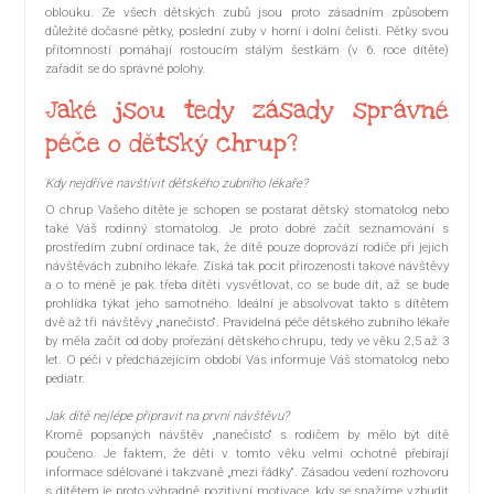
oblouku. Ze všech dětských zubů jsou proto zásadním způsobem
důležité dočasné pětky, poslední zuby v horní i dolní čelisti. Pětky svou
přítomností pomáhají rostoucím stálým šestkám (v 6. roce dítěte)
zařadit se do správné polohy.
Jaké jsou tedy zásady správné
péče o dětský chrup?
Kdy nejdříve navštívit dětského zubního lékaře?
O chrup Vašeho dítěte je schopen se postarat dětský stomatolog nebo
také Váš rodinný stomatolog. Je proto dobré začít seznamování s
prostředím zubní ordinace tak, že dítě pouze doprovází rodiče při jejich
návštěvách zubního lékaře. Získá tak pocit přirozenosti takové návštěvy
a o to méně je pak třeba dítěti vysvětlovat, co se bude dít, až se bude
prohlídka týkat jeho samotného. Ideální je absolvovat takto s dítětem
dvě až tři návštěvy „nanečisto“. Pravidelná péče dětského zubního lékaře
by měla začít od doby prořezání dětského chrupu, tedy ve věku 2,5 až 3
let. O péči v předcházejícím období Vás informuje Váš stomatolog nebo
pediatr.
Jak dítě nejlépe připravit na první návštěvu?
Kromě popsaných návštěv „nanečisto“ s rodičem by mělo být dítě
poučeno. Je faktem, že děti v tomto věku velmi ochotně přebírají
informace sdělované i takzvaně „mezi řádky“. Zásadou vedení rozhovoru
s dítětem je proto výhradně pozitivní motivace, kdy se snažíme vzbudit