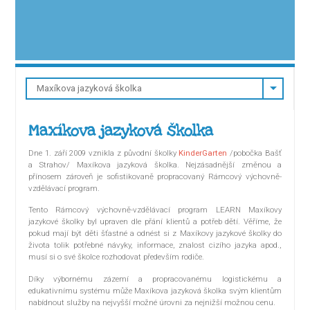
Maxíkova jazyková školka
Dne 1. září 2009 vznikla z původní školky
KinderGarten
/pobočka Bašť
a Strahov/ Maxíkova jazyková školka. Nejzásadnější změnou a
přínosem zároveň je sofistikovaně propracovaný Rámcový výchovně-
vzdělávací program.
Tento Rámcový výchovně-vzdělávací program LEARN Maxíkovy
jazykové školky byl upraven dle přání klientů a potřeb dětí. Věříme, že
pokud mají být děti šťastné a odnést si z Maxíkovy jazykové školky do
života tolik potřebné návyky, informace, znalost cizího jazyka apod.,
musí si o své školce rozhodovat především rodiče.
Díky výbornému zázemí a propracovanému logistickému a
edukativnímu systému může Maxíkova jazyková školka svým klientům
nabídnout služby na nejvyšší možné úrovni za nejnižší možnou cenu.