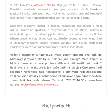
V čele Maxíkovy
jazykové školky
stojí její ředitel p. Pavel Tuleškov.
Důležitou součástí pracovního týmu jsou vedoucí učitelé Maxíkovy
jazykové školky, kteří jsou neodmyslitelnou součástí precizně fungující
spolupráce mezi managementem a zaměstnanci, resp. klienty.
Maxíkova jazyková školka je školkou jazykovou, kde působí i rodilí
mluvčí. Důraz na sportovní a pohybové aktivity, bio strava, laskavý a
individuální přístup k dětem i jejich rodičům, možnost umístit ve školce
během prázdnin i starší sourozence, přiměřená cena za školné atd. činí
z Maxíkovy jazykové školky nejlepší variantu pro skvělé předškolní
vzdělávání za bezkonkurenční cenu v několika lokalitách.
Vážené maminky a tatínkové, máte zájem umístit své dítě do
Maxíkovy jazykové školky či některé jiné školky? Máte zájem o
bližší informace o cizojazyčném vzdělávání dětí předškolního věku?
Rádi byste si vyzkoušeli, jak Vaše dítě na cizojazyčné prostředí
reaguje? Neváhejte nás kontaktovat a my Vám rádi zodpovíme
veškeré Vaše dotazy či nabídneme zkouškové dopoledne v některé
z našich školek zcela zdarma. Tel. číslo: 776 22 44 55 či e-mailová
adresa:
reditel@maxikovaskolka.cz
.
Naši partneři: