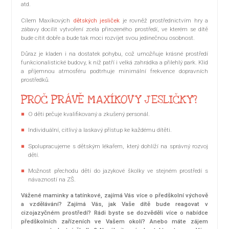
atd.
Cílem Maxíkových
dětských jesliček
je rovněž prostřednictvím hry a
zábavy docílit vytvoření zcela přirozeného prostředí, ve kterém se dítě
bude cítit dobře a bude tak moci rozvíjet svou jedinečnou osobnost.
Důraz je kladen i na dostatek pohybu, což umožňuje krásné prostředí
funkcionalistické budovy, k níž patří i velká zahrádka a přilehlý park. Klid
a příjemnou atmosféru podtrhuje minimální frekvence dopravních
prostředků.
PROČ PRÁVĚ MAXÍKOVY JESLIČKY?
O děti pečuje kvalifikovaný a zkušený personál.
Individuální, citlivý a laskavý přístup ke každému dítěti.
Spolupracujeme s dětským lékařem, který dohlíží na správný rozvoj
dětí.
Možnost přechodu dětí do jazykové školky ve stejném prostředí s
návazností na ZŠ.
Vážené maminky a tatínkové, zajímá Vás více o předškolní výchově
a vzdělávání? Zajímá Vás, jak Vaše dítě bude reagovat v
cizojazyčném prostředí? Rádi byste se dozvěděli více o nabídce
předškolních zařízeních ve Vašem okolí? Anebo máte zájem