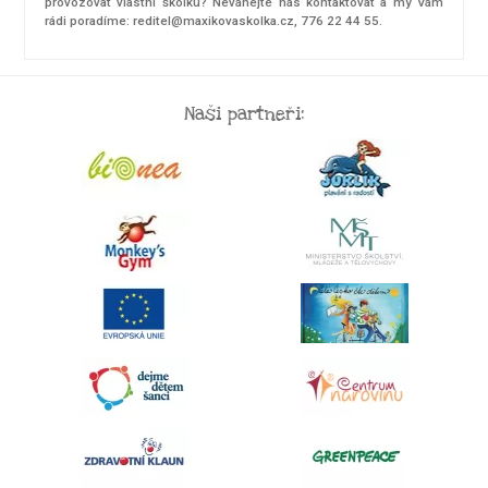
provozovat vlastní školku? Neváhejte nás kontaktovat a my Vám
rádi poradíme: reditel@maxikovaskolka.cz, 776 22 44 55.
Naši partneři: