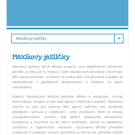
Maxíkovy jesličky
Maxíkovy jesličky (dřívě dětské skupiny) jsou předškolním zařízením
pro děti ve věku od 12 měsíců. Cílem Maxíkových jesliček je vytvořit pro
děti takové prostředí, ve kterém se budou děti cítit přirozeně a budou se
zdokonalovat v potřebných dovednostech s ohledem na jejich
individualitu.
Kolektiv Maxíkových jesliček pomáhá dětem k socializaci, rozvoji
komunikace, empatii a celé řady dalších důležitých aspektů. Maxíkovy
jesličky tu jsou pro všechny děti, jejichž rodičům není lhostejná
předškolní výchova a vzdělávání. Jsme jesličkami, které se stávají
celospolečenským místem, kde dětem předáváme elementární
dovednosti a rozvíjíme ho po všech stránkách, učíme ho základním
sociálním a hygienickým návykům. Využíváme dětské přirozené
zvídavosti k získávání nových poznatků ve formě her, písniček, knížek